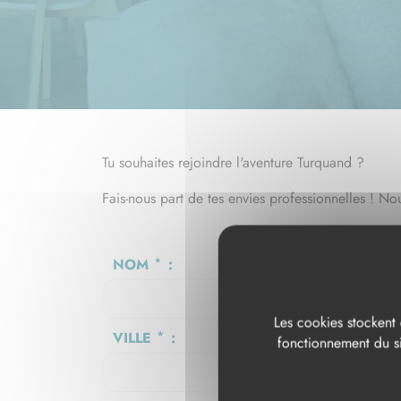
Tu souhaites rejoindre l'aventure Turquand ?
Fais-nous part de tes envies professionnelles ! Nou
NOM
*
:
Les cookies stockent 
VILLE
*
:
fonctionnement du si