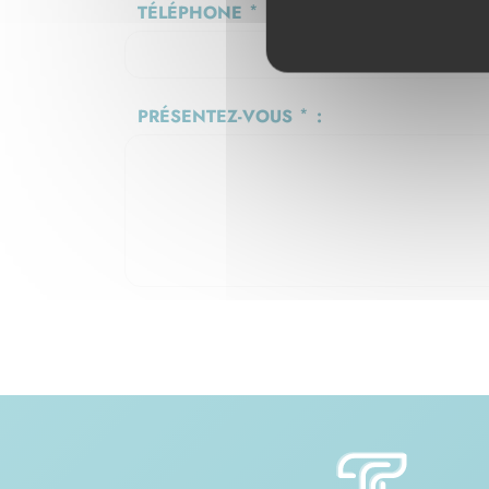
TÉLÉPHONE
*
:
PRÉSENTEZ-VOUS
*
: