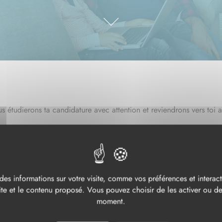
s étudierons ta candidature avec attention et reviendrons vers toi a
PRÉNOM
*
:
des informations sur votre visite, comme vos préférences et interacti
ADRESSE MAIL
*
:
te et le contenu proposé. Vous pouvez choisir de les activer ou de 
moment.