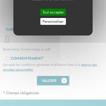
Tout accepter
Personnaliser
CARTE D'IDENTITÉ
*
Recto/verso, format image ou pdf
CONSENTEMENT
*
J'accepte les conditions générales d'utilisation liées à la
gestion des
données personnelles
VALIDER
* Champs obligatoires