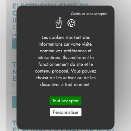
ELECTRICIEN CHEF DE
CHANTIER TERTIAIRE ET
INDUSTRIEL (F/H)
CDI
Le Poiré-sur-Vie
Les cookies stockent des
C'EST PARTI !
informations sur votre visite,
comme vos préférences et
interactions. Ils améliorent le
TECHNICIEN CLIMATICIEN –
fonctionnement du site et le
MAINTENANCE PRÉVENTIVE
contenu proposé. Vous pouvez
ET CURATIVE (F/H)
choisir de les activer ou de les
désactiver à tout moment.
CDI
Le Poiré-sur-Vie
Tout accepter
C'EST PARTI !
Personnaliser
TECHNICIEN CLIMATISATION
ET POMPES À CHALEUR (F/H)