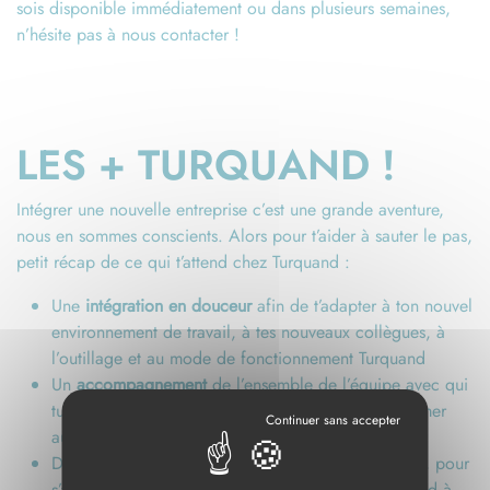
sois disponible immédiatement ou dans plusieurs semaines,
n’hésite pas à nous contacter !
LES + TURQUAND !
Intégrer une nouvelle entreprise c’est une grande aventure,
nous en sommes conscients. Alors pour t’aider à sauter le pas,
petit récap de ce qui t’attend chez Turquand :
Une
intégration en douceur
afin de t’adapter à ton nouvel
environnement de travail, à tes nouveaux collègues, à
l’outillage et au mode de fonctionnement Turquand
Un
accompagnement
de l’ensemble de l’équipe avec qui
tu partageras tes journées de travail, afin de te former
aux standards Turquand
Des
entretiens réguliers
avec Morgan, ton manager, pour
s’assurer que ton quotidien professionnel correspond à