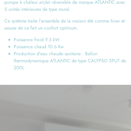
pompe à chaleur air/air réversible de marque ATLANTIC avec
5 unités intérieures de type mural.
Ce système traite l’ensemble de la maison été comme hiver et
assure de ce fait un confort optimum.
Puissance froid 9.5 kW
Puissance chaud 10.6 Kw
Production d'eau chaude sanitaire : Ballon
thermodynamique ATLANTIC de type CALYPSO SPLIT de
200L